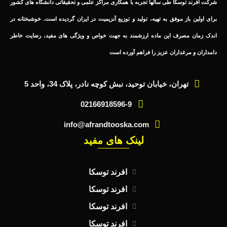
شرکت افرند توسکا طی سالها تجربه با همکاری مراکز علمی و تحقیقاتی دانشگاه های کشور
برای اولین باز موفق به تهیه، تولید و توزیع آنزیمیت در ایران گردیده است. خوشبختانه در
اندک زمان مصرف این ماده ارزشمند به جهت خواص و ویژگی های مفید، رضایت خاطر
دامداران و مرغداران عزیز را فراهم آورده است
تهران، خیابان توحید، نبش کوچه نادر، پلاک 34، واحد 5
02166918596-9
info@afrandtooska.com
لینک های مفید
افرند توسکا
افرند توسکا
افرند توسکا
افرند توسکا