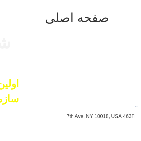
صفحه اصلی
شر
اولین
سازم
متن سربرگ خود را وارد کنید
463 7th Ave, NY 10018, USA