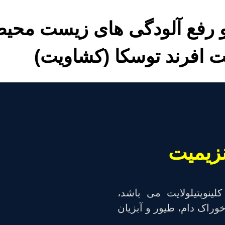
و رفع آلودگی های زیست محیطی
ت افرند توسکا (کشاویت)
نزیمیت
ینوپتیلولایت می باشد،
وراک دام، طیور و آبزیان