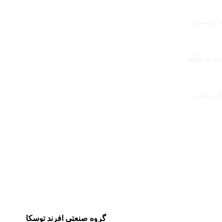
پرتئینی
ی و میگو
 و مادر
گروه صنعتی افرند توسکا